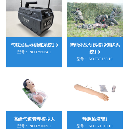
气味发生器训练系统2.0
智能化战创伤模拟训练系
统1.0
型号： NO.TY6064.1
型号： NO.TY9168.19
高级气道管理模拟人
静脉输液臂I
型号： NO.TY1009.1
型号： NO.TY1010.10