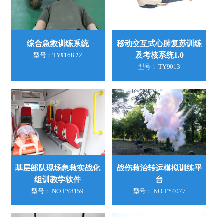
综合急救训练系统
移动交互式心肺复苏训练
及考核系统1.0
型号：TY9168.22
型号： TY9013
基层部队现场急救实战化
战伤救治转运模拟训练平
组训教学软件
台
型号： NO.TY8159
型号： NO.TY4077