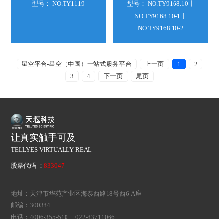
型号： NO.TY1119
型号： NO.TY9168.10丨
NO.TY9168.10-1丨
NO.TY9168.10-2
星空平台-星空（中国）一站式服务平台
上一页
1
2
3
4
下一页
尾页
让真实触手可及
TELLYES VIRTUALLY REAL
股票代码 ：
833047
地址：天津市华苑产业区海泰西路18号西6-A座
邮编：300384
电话：4006-355-510 022-83711066