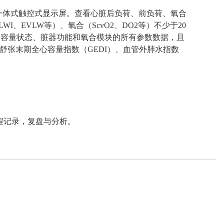
具有一体式触控式显示屏。查看心脏后负荷、前负荷、氧合
I、EVLW等）、氧合（ScvO2、DO2等）不少于20
环、容量状态、脏器功能和氧合模块的所有参数数据，且
舒张末期全心容量指数（GEDI）、血管外肺水指数
程记录，复盘与分析。