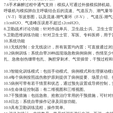
7.6手术麻醉过程中通气支持：模拟人可通过外接模拟肺机
呼吸机与模拟肺自主呼吸结合后的流速、气道压力、潮气量等数据
（V-T）等波形图，以及流速-潮气量环（F-V）、气道压-潮
±1cmH2O、气道峰压误差不超过±2cmH2O。
8.卫勤战术讨论功能：针对作战单兵、卫生战士/兵、卫生士
9.卫勤思维训练功能：针对卫生士官、军医、专科医师，用
10.系统功能
10.1无线控制：全无线设计，所有装置均内置；可直接通过
10.2病例训练：系统自带20种战现场急救病例病例，伤情
扎、急救创伤绷带包扎、胸腔穿刺术、气管插管，干预过程和
10.3智能化训练模式：包括手动模式、病例模式和生理驱动模
10.4每个病例按照战伤救护原则提供了病例提要、场景介绍
10.5病例可带有若干情景和状态，通过预先设置或导师控制
10.6生命体征控制器：有二维视图和三维视图。
10.7干预措施：包括急救、抢救治疗常用的干预措施，可针
10.8日志：系统自带操作记录及回放功能。
10.9具有卫勤训练流程，操作简单。