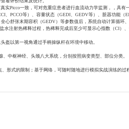
持查看评价结果及统计。
观与真实Picco一致，可对危重症患者进行血流动力学监测，，
、PCCO等）、容量状态（GEDI、GEDV等）、脏器功能（ELW
x）、全心舒张末期容积（GEDV）等参数值后，系统自动计算循
盐水注射热稀释过程，热稀释完成后至少可显示心指数（CI）、
上头盔以第一视角通过手柄操纵杆在环境中移动。
乳腺、中枢神经、头颈八大系统，分别按照病变类型、部位分类。
地点、形式的限制；基于网络，可随时随地进行模拟实战演练的过