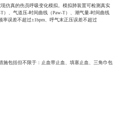
实现仿真的伤员呼吸变化模拟。模拟肺装置可检测真实
、气道压-时间曲线（Paw-T）、潮气量-时间曲线
频率误差不超过±1bpm、呼气末正压误差不超过
预措施包括但不限于：止血带止血、填塞止血、三角巾包