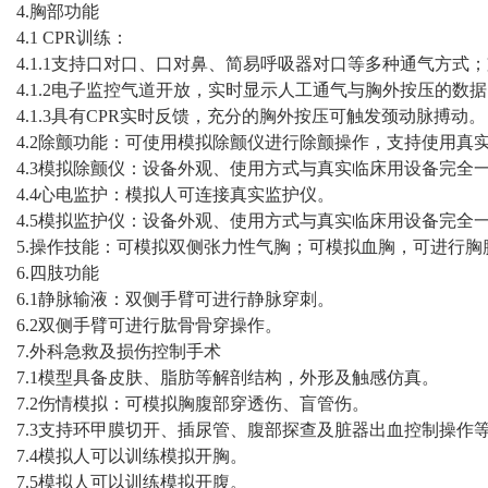
4.胸部功能
4.1 CPR训练：
4.1.1支持口对口、口对鼻、简易呼吸器对口等多种通气方式；
4.1.2电子监控气道开放，实时显示人工通气与胸外按压的数
4.1.3具有CPR实时反馈，充分的胸外按压可触发颈动脉搏动。
4.2除颤功能：可使用模拟除颤仪进行除颤操作，支持使用真
4.3模拟除颤仪：设备外观、使用方式与真实临床用设备完
4.4心电监护：模拟人可连接真实监护仪。
4.5模拟监护仪：设备外观、使用方式与真实临床用设备完全
5.操作技能：可模拟双侧张力性气胸；可模拟血胸，可进行
6.四肢功能
6.1静脉输液：双侧手臂可进行静脉穿刺。
6.2双侧手臂可进行肱骨骨穿操作。
7.外科急救及损伤控制手术
7.1模型具备皮肤、脂肪等解剖结构，外形及触感仿真。
7.2伤情模拟：可模拟胸腹部穿透伤、盲管伤。
7.3支持环甲膜切开、插尿管、腹部探查及脏器出血控制操作
7.4模拟人可以训练模拟开胸。
7.5模拟人可以训练模拟开腹。