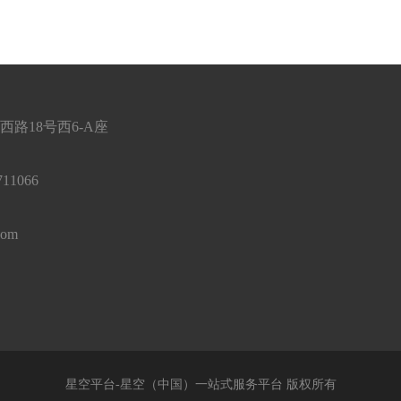
路18号西6-A座
11066
com
星空平台-星空（中国）一站式服务平台 版权所有