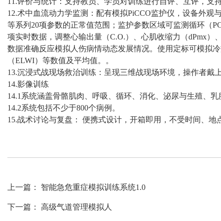
11.评价与统计：支持教员、学员对训练进行自评、互评，支
12.术中血流动力学监测：配有模拟PiCCO监护仪，设备外
等系列20项参数的正常值范围；监护参数区域可监测循环（PCCI
项实时数据，调整心输出量（C.O.）、心肌收缩力（dPm
数据准确反应模拟人伤病情动态发展情况。使用定标可模拟冷
（ELWI）等数值及平均值。。
13.沉浸式战现场救治训练：呈现三维战现场环境，操作者戴
14.影像训练
14.1系统涵盖骨骼肌肉、呼吸、循环、消化、泌尿与生殖、
14.2系统包括不少于800个病例。
15.战术讨论与复盘： 便携式设计，开箱即用，不受时间、
上一篇：
智能急危重症模拟训练系统1.0
下一篇：
高级气道管理模拟人