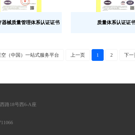
5医疗器械质量管理体系认证证书
质量体系认证证
星空（中国）一站式服务平台
上一页
1
2
下一
路18号西6-A座
11066