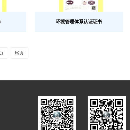
书
环境管理体系认证证书
页
尾页