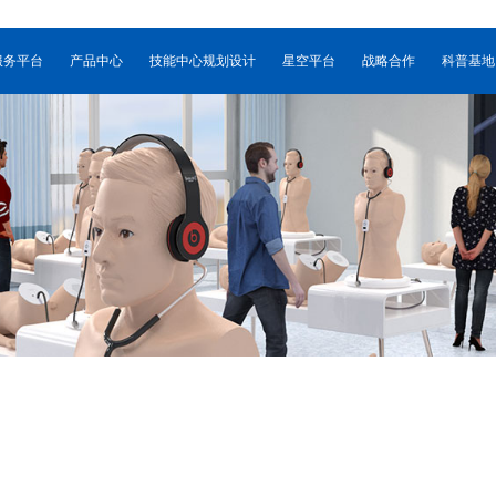
服务平台
产品中心
技能中心规划设计
星空平台
战略合作
科普基地