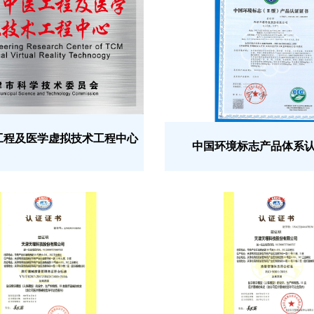
工程及医学虚拟技术工程中心
中国环境标志产品体系