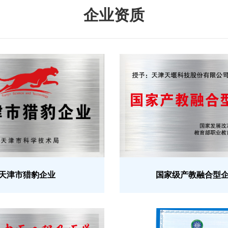
企业资质
天津市猎豹企业
国家级产教融合型