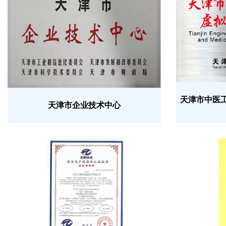
天津市中医
天津市企业技术中心