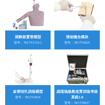
深静脉置管模型
清创缝合模块
型号： NO.TY1510.2
型号： NO.TY4029
血管结扎训练模型
战现场急救连贯训练考核
系统1.0
型号： NO.TY4026
型号： NO.TY6027