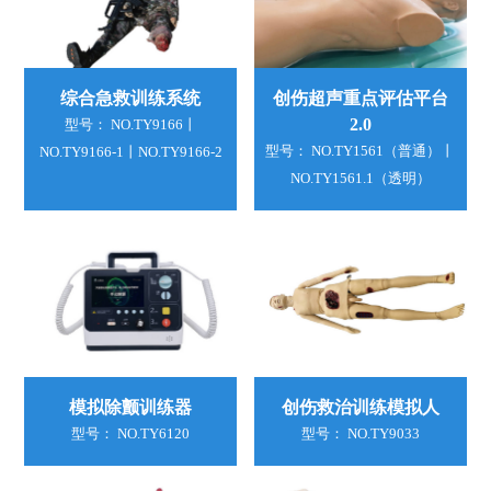
综合急救训练系统
创伤超声重点评估平台
2.0
型号： NO.TY9166丨
型号： NO.TY1561（普通）丨
NO.TY9166-1丨NO.TY9166-2
NO.TY1561.1（透明）
模拟除颤训练器
创伤救治训练模拟人
型号： NO.TY6120
型号： NO.TY9033