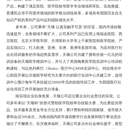
产品，构建了满足医院、医学院校等医学专业领域和军队、应急救援、
普通民众等不同需求领域的医学救治训练体系，多项具有我国完全自主
知识产权的系列产品均达到国际领先水平。
多年来，公司秉承“天堰·让真实触手可及”的宗旨，国内市场份额
迅速提升，业务领域不断扩大，公司系列产品已应用上海瑞金医院、西
京医院、北京大学医学部、天津医科大学等上千家医院和医学院校。产
品实现出口，打入欧洲、亚洲、非洲、美洲等多国市场。为应对医疗社
会化培训服务的市场趋势及需求，天堰公司兴建了拥有价值一亿元的培
训设备的天堰医学模拟中心，并引入了美国梅奥医学院实训中心培训机
构课程，与以色列希巴（
Shaba
）医疗中心
MSR
实训中心、特拉维夫中
心医院开展以灾难医学研究为主要方向的医疗实训中心共建工作，该培
训中心预计每年可承担超过
20000
学员的技能培训工作，为我国医疗社
会化培训工作开展做好充分准备。
除实现企业自身发展，天堰公司还注重企业社会责任的实现。公
司多年来以“天堰杯”的形式赞助医学院校举办技能大赛，为比赛提供用
品、技术服务及资金等全方位支持，累计赞助和组织国家级、省市级大
赛和会议
500
余次，为推动国内医学虚拟教学行业发展和医疗事业进步
做出了不懈努力。在灾难来临时，天堰公司多次向社会伸出援手，新型