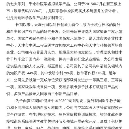
的七大系列、千余种医学虚拟教学产品。公司于
2015
年
7
月在新三板上
市（股票代码
833047
），是医学教学虚拟现实技术与服务的设计者，
也是高端医学教学产品研发制造商。
长期以来，天堰公司以科技创新为首位，致力于核心技术的提升
和自主知识产权产品的研究开发。公司先后被评选为国家知识产权示范
单位、国家产教融合型企业和全国版权示范单位，是天津市级企业技术
中心，天津市中医工程及医学虚拟技术工程中心和天津市科技领军培育
企业。公司拥有业界最具实力、规模最大的研发团队，管理团队和技术
骨干均毕业于国内外一流院校，拥有丰富的行业从业经验，为公司发展
提供强有力的人才支撑。截至目前，公司及其子公司共申请相关领域内
的知识产权1449项，其中发明专利299项，软件著作权316项。近年
来，公司先后以第一完成单位荣获省部级科技进步一等奖三项、三等奖
一项，国家级教学成果奖一项，突破多项卡脖子技术打破进口产品封
锁，多项产品被录入国家自主创新产品目录。
为全面贯彻我国“健康中国
2030
”规划纲要，提升我国医学教学能
力和不同群体人员的自救互救能力，公司与空军军医大学等多家院校开
展合作研究，在生理驱动技术、急危重症模拟训练技术、智能化战创伤
模拟训练系统等医学教学关键环节及领域开展研究开发，形成了包括护
理、急救、麻醉、妇产、战创伤、中医、影像等全系列的医学模拟教学