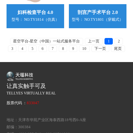
妇科检查平台 4.0
剖宫产手术平台 2.0
型号： NO.TY1814（仿真）
型号： NO.TY1801（穿戴式）
星空平台-星空（中国）一站式服务平台
上一页
1
2
3
4
5
6
7
8
9
10
下一页
尾页
让真实触手可及
TELLYES VIRTUALLY REAL
股票代码 ：
833047
地址：天津市华苑产业区海泰西路18号西6-A座
邮编：300384