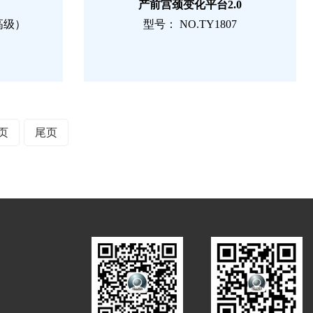
产前宫颈变化平台2.0
（高级）
型号： NO.TY1807
页
尾页