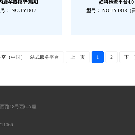
内避孕器模型训练Ⅰ
妇科检查平台4.0
号： NO.TY1817
型号： NO.TY1818
星空（中国）一站式服务平台
上一页
1
2
下一
路18号西6-A座
11066