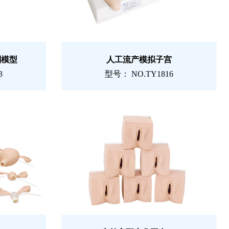
刺模型
人工流产模拟子宫
3
型号： NO.TY1816