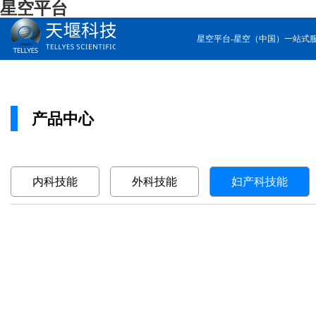
星空平台
星空平台-星空（中国）一站式
产品中心
内科技能
外科技能
妇产科技能