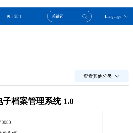
Language
关于我们
查看其他分类
电子档案管理系统 1.0
Y8083