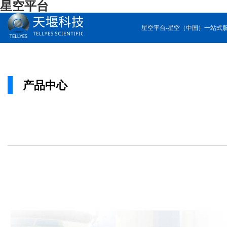
星空平台
星空平台-星空（中国）一站式
产品中心