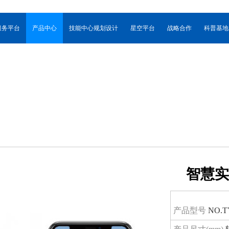
服务平台
产品中心
技能中心规划设计
星空平台
战略合作
科普基地
智慧实
产品型号
NO.T