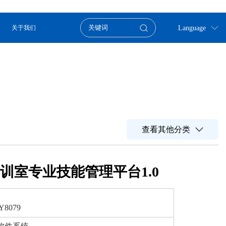
Language
关于我们
查看其他分类
训室专业技能管理平台1.0
Y8079