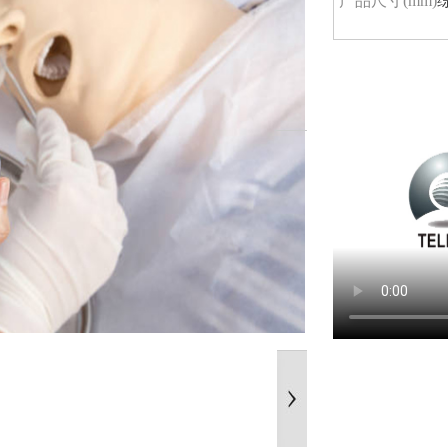
产品尺寸(mm)