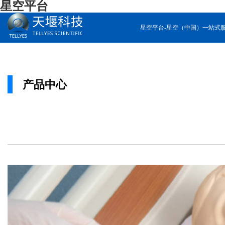
星空平台
星空平台-星空（中国）一站式
产品中心