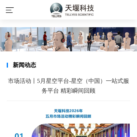
星空平台
新闻动态
市场活动丨5月星空平台-星空（中国）一站式服
务平台 精彩瞬间回顾