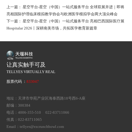
上一篇：
星空平台-星空（中国）一站式服务平台 全球双展并进｜即将
亮相国际护理临床模拟教学协会与欧洲医学模拟学会两大顶尖峰会
下一篇：
星空平台-星空（中国）一站式服务平台 亮相巴西国际医疗展
Hospitalar 2026丨深耕南美市场，共拓医学教育新篇章
让真实触手可及
TELLYES VIRTUALLY REAL
股票代码 ：
833047
地址：天津市华苑产业区海泰西路18号西6-A座
邮编：300384
电话：4006-355-510 022-83711066
传真：022-83711065
Email：tellyes@ezcrunchbowl.com