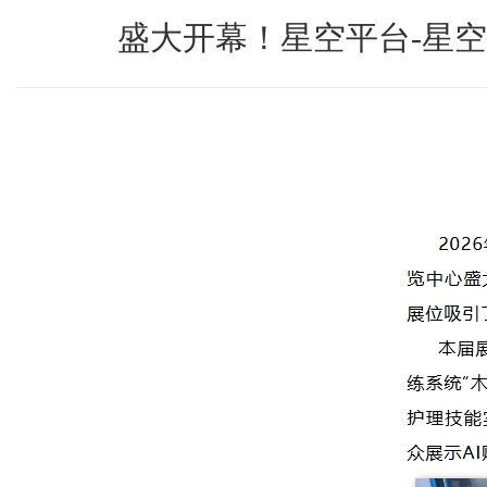
盛大开幕！星空平台-星空