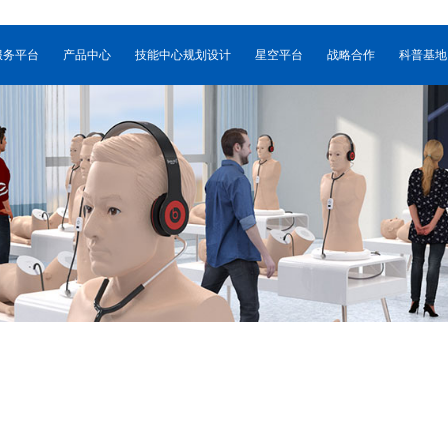
服务平台
产品中心
技能中心规划设计
星空平台
战略合作
科普基地