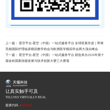
上一篇：
星空平台-星空（中国）一站式服务平台 全球双展并进｜即将
亮相国际护理临床模拟教学协会与欧洲医学模拟学会两大顶尖峰会
下一篇：
星空平台-星空（中国）一站式服务平台 获批承办2026年第十
届金砖国家技能发展与技术创新大赛三大赛项
让真实触手可及
TELLYES VIRTUALLY REAL
股票代码 ：
833047