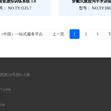
检查虚拟训练系统 1.0
穿戴式腹股沟手术训
： NO.TY1535.7
型号： NO.TY180
空（中国）一站式服务平台
上一页
1
2
3
路18号西6-A座
11066
com