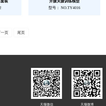
练套装
开腹关腹训练模型
2
型号： NO.TY4016
下一页
尾页
天堰微信
天堰微博