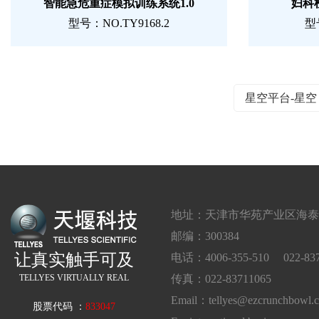
智能急危重症模拟训练系统1.0
妇科
型号：NO.TY9168.2
型号
星空平台-星
地址：天津市华苑产业区海泰西
邮编：300384
让真实触手可及
电话：4006-355-510 022-837
TELLYES VIRTUALLY REAL
传真：022-83711065
Email：tellyes@ezcrunchbowl.
股票代码 ：
833047