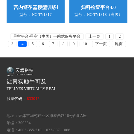
宫内避孕器模型训练Ⅰ
妇科检查平台4.0
型号： NO.TY1817
型号： NO.TY1818（高级）
星空平台-星空（中国）一站式服务平台
上一页
1
2
3
4
5
6
7
8
9
10
下一页
尾页
让真实触手可及
TELLYES VIRTUALLY REAL
股票代码 ：
833047
地址：天津市华苑产业区海泰西路18号西6-A座
邮编：300384
电话：4006-355-510 022-83711066