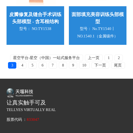
皮瓣修复及缝合手术训练
面部填充美容训练头部模
头部模型 - 含耳根结构
型
型号： NO.TY1538
型号： No.TY1540丨
NO.1540.1（金属镶件）
星空平台-星空（中国）一站式服务平台
上一页
1
2
3
4
5
6
7
8
9
10
下一页
尾页
让真实触手可及
TELLYES VIRTUALLY REAL
股票代码 ：
833047