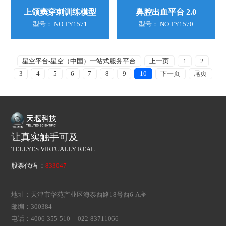
上颌窦穿刺训练模型
鼻腔出血平台 2.0
型号： NO.TY1571
型号： NO.TY1570
星空平台-星空（中国）一站式服务平台
上一页
1
2
3
4
5
6
7
8
9
10
下一页
尾页
让真实触手可及
TELLYES VIRTUALLY REAL
股票代码 ：
833047
地址：天津市华苑产业区海泰西路18号西6-A座
邮编：300384
电话：4006-355-510 022-83711066