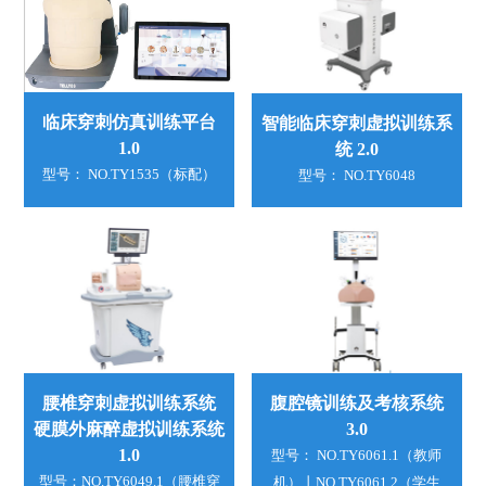
临床穿刺仿真训练平台
智能临床穿刺虚拟训练系
1.0
统 2.0
型号： NO.TY1535（标配）
型号： NO.TY6048
腰椎穿刺虚拟训练系统
腹腔镜训练及考核系统
硬膜外麻醉虚拟训练系统
3.0
1.0
型号： NO.TY6061.1（教师
型号：NO.TY6049.1（腰椎穿
机）丨NO.TY6061.2（学生