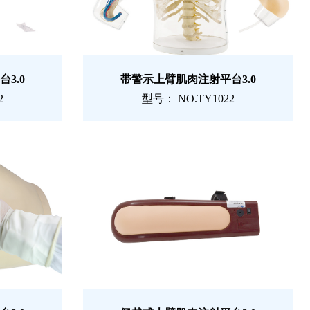
3.0
带警示上臂肌肉注射平台3.0
2
型号： NO.TY1022