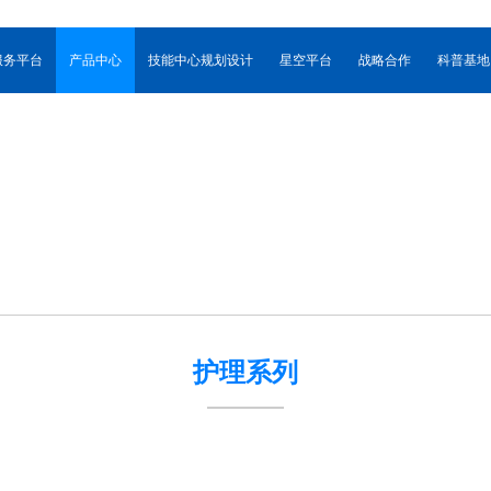
服务平台
产品中心
技能中心规划设计
星空平台
战略合作
科普基地
护理系列