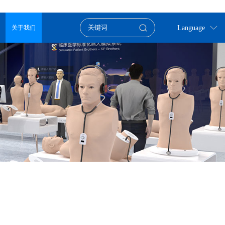
Language
关于我们