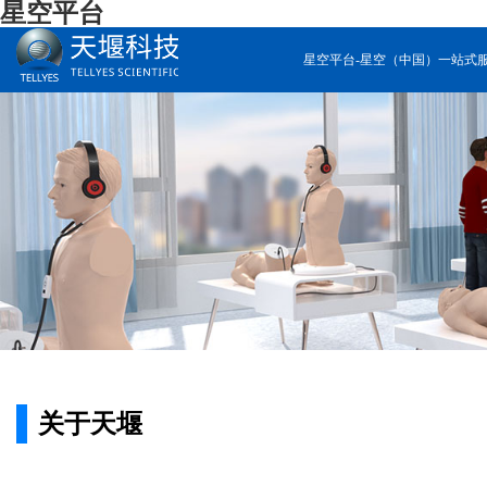
星空平台
星空平台-星空（中国）一站式
关于天堰