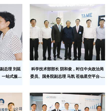
副总理 刘延
科学技术部部长 阴和俊，时任中央政治局
）一站式服务
委员、国务院副总理 马凯 莅临星空平台-星
空（中国）一站式服务平台 考察指导