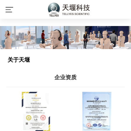
星空平台
关于天堰
企业资质