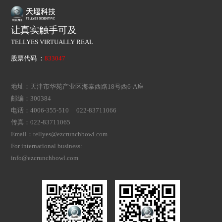
让真实触手可及
TELLYES VIRTUALLY REAL
股票代码 ：
833047
地址：天津市华苑产业区海泰西路18号西6-A座
邮编：300384
电话：4006-355-510 022-83711066
传真：022-83711065
Email：tellyes@ezcrunchbowl.com
For international business:
info@ezcrunchbowl.com